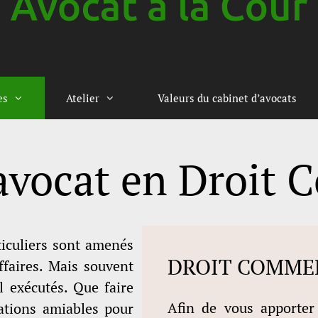
es
Atelier
Valeurs du cabinet d’avocats
avocat en Droit 
ticuliers sont amenés
DROIT COMME
ffaires. Mais souvent
l exécutés. Que faire
Afin de vous apporter
iations amiables pour